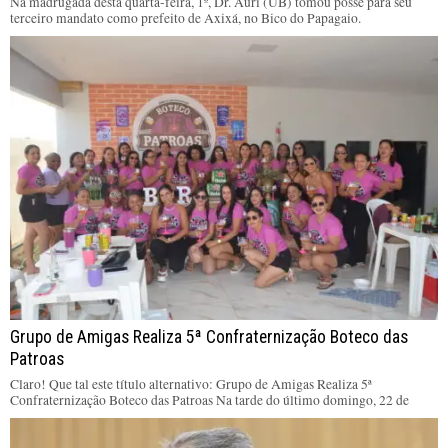
Na madrugada desta quarta-feira, 1º, Dr. Auri (UB) tomou posse para seu
terceiro mandato como prefeito de Axixá, no Bico do Papagaio.
Grupo de Amigas Realiza 5ª Confraternização Boteco das
Patroas
Claro! Que tal este título alternativo: Grupo de Amigas Realiza 5ª
Confraternização Boteco das Patroas Na tarde do último domingo, 22 de