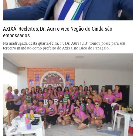
AXIXÁ: Reeleitos, Dr. Auri e vice Negão do Cinda são
empossados
Na madrugada desta quarta-feira, 1º, Dr. Auri (UB) tomou posse para seu
terceiro mandato como prefeito de Axixá, no Bico do Papagaio.