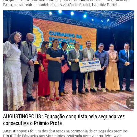
Brito, e a secretária municipal de Assistência Social, Ivonilde Portel,
AUGUSTINÓPOLIS : Educação conquista pela segunda vez
consecutiva o Prêmio Profe
Augustinópolis foi um dos destaques na cerimônia de entrega dos prêmios
PROFE de Educação nos Municípios, realizada nesta quarta-feira, 4 de